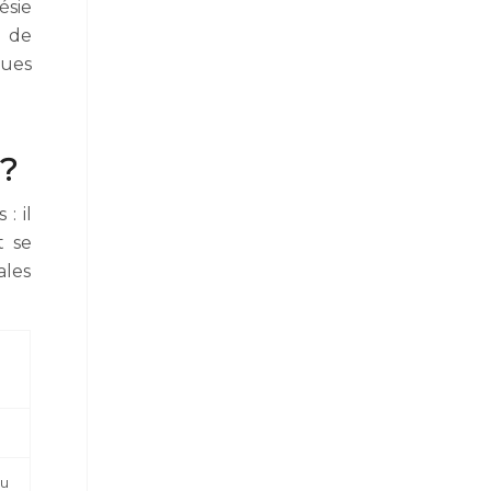
ésie
r de
ques
 ?
: il
t se
ales
eu