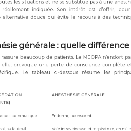
tes les situations et ne se substitue pas à une anesth
t réellement indiquée. Son intérêt est d’offrir, pou
 alternative douce qui évite le recours à des techni
ie générale : quelle différence
 et rassure beaucoup de patients. Le MEOPA n’endort pas 
e, elle, provoque une perte de conscience complète e
ifique. Le tableau ci-dessous résume les princip
SÉDATION
ANESTHÉSIE GÉNÉRALE
NTE)
étendu, communique
Endormi, inconscient
l, au fauteuil
Voie intraveineuse et respiratoire, en mili