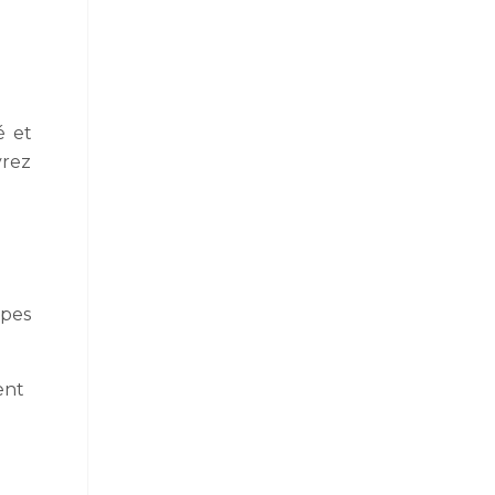
é et
vrez
apes
ent