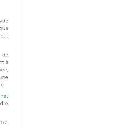
xyde
 que
etit
n de
nt à
ien,
 une
é.
inet
ndre
tre,