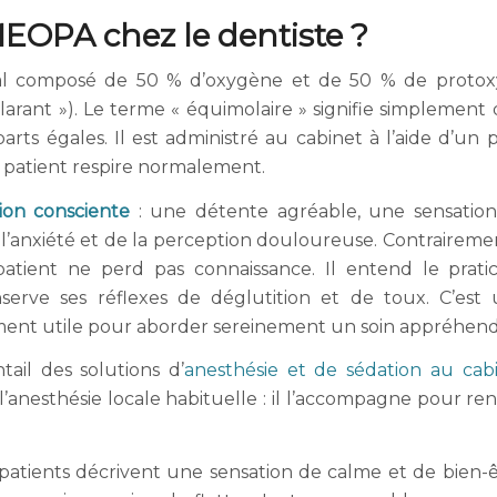
MEOPA chez le dentiste ?
l composé de 50 % d’oxygène et de 50 % de proto
ilarant »). Le terme « équimolaire » signifie simplement
rts égales. Il est administré au cabinet à l’aide d’un p
 patient respire normalement.
ion consciente
: une détente agréable, une sensatio
l’anxiété et de la perception douloureuse. Contraireme
atient ne perd pas connaissance. Il entend le pratic
erve ses réflexes de déglutition et de toux. C’est
ment utile pour aborder sereinement un soin appréhend
tail des solutions d’
anesthésie et de sédation au cab
 l’anesthésie locale habituelle : il l’accompagne pour re
patients décrivent une sensation de calme et de bien-ê