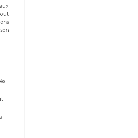
maux
tout
ions
 son
rès
ut
a