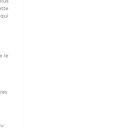
plus
ette
 qui
e le
ires
ou