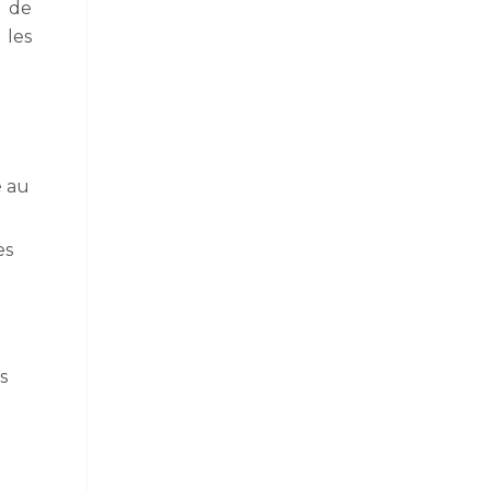
e de
 les
é au
es
s