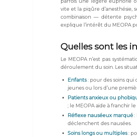
parfois une légère euphorie o
vite et la piqûre d’anesthésie, 
combinaison — détente psych
explique l’intérêt du MEOPA po
Quelles sont les 
Le MEOPA n’est pas systématiqu
déroulement du soin. Les situat
Enfants
: pour des soins qu
jeunes ou lors d’une premi
Patients anxieux ou phobiq
; le MEOPA aide à franchir le
Réflexe nauséeux marqué
:
déclenchent des nausées.
Soins longs ou multiples
: p