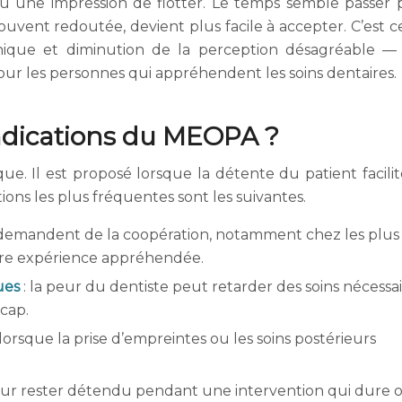
u une impression de flotter. Le temps semble passer 
souvent redoutée, devient plus facile à accepter. C’est c
ique et diminution de la perception désagréable —
ur les personnes qui appréhendent les soins dentaires.
indications du MEOPA ?
e. Il est proposé lorsque la détente du patient facilit
ions les plus fréquentes sont les suivantes.
i demandent de la coopération, notamment chez les plus
ère expérience appréhendée.
ues
: la peur du dentiste peut retarder des soins nécessa
 cap.
 lorsque la prise d’empreintes ou les soins postérieurs
our rester détendu pendant une intervention qui dure 