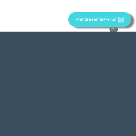
gingivales.
Prendre rendez-vous
IMPLANTOLOGIE
Remplacement de dents absentes par des
racines artificielles: les implants dentaires