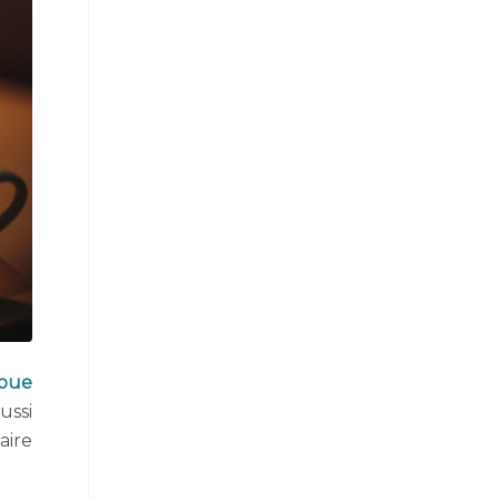
joue
ussi
aire