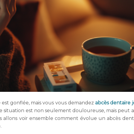
e est gonflée, mais vous vous demandez
abcès dentaire 
e situation est non seulement douloureuse, mais peut a
ous allons voir ensemble comment évolue un abcès dent
.