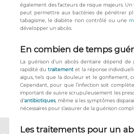
également des facteurs de risque majeurs. Un
peut permettre aux bactéries de pénétrer plus
tabagisme, le diabète non contrôlé ou une
m
développer un abcès.
En combien de temps guéri
La guérison d’un abcès dentaire dépend de pl
rapidité du
traitement
et la réponse individuel
aigus, tels que la douleur et le gonflement
Cependant, pour que l’infection soit complètem
important de suivre scrupuleusement les prescr
d’
antibiotiques
, même si les symptômes disparais
nécessaires pour s’assurer de la guérison compl
Les traitements pour un ab
Strass dentaire :
pose, risques et