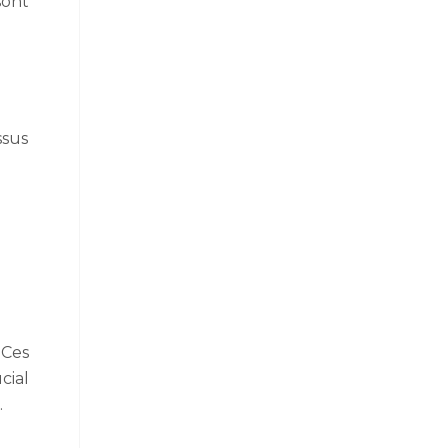
sont
ssus
 Ces
cial
.