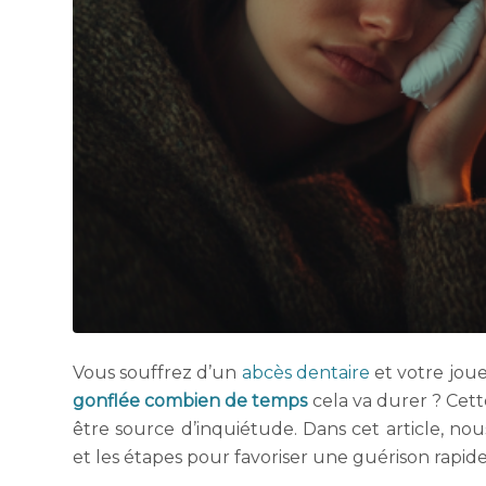
Vous souffrez d’un
abcès dentaire
et votre jou
gonflée combien de temps
cela va durer ? Cett
être source d’inquiétude. Dans cet article, n
et les étapes pour favoriser une guérison rapide