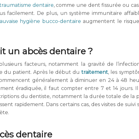
traumatisme dentaire
, comme une dent fissurée ou cas
 facilement. De plus, un système immunitaire affaibli
auvaise hygiène bucco-dentaire
augmentent le risqu
t un abcès dentaire ?
usieurs facteurs, notamment la gravité de l’infection
le du patient. Après le début du
traitement
, les sympt
, commencent généralement à diminuer en 24 à 48 heu
ent éradiquée, il faut compter entre 7 et 14 jours. Il
iptions du dentiste, notamment la durée totale de la p
sent rapidement. Dans certains cas, des visites de suivi 
ète.
cès dentaire