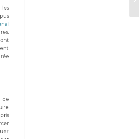
 les
 pus
anal
res.
sont
ient
urée
n de
uire
pris
rcer
nuer