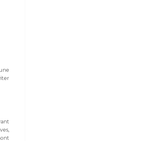
 une
iter
vant
ves,
sont