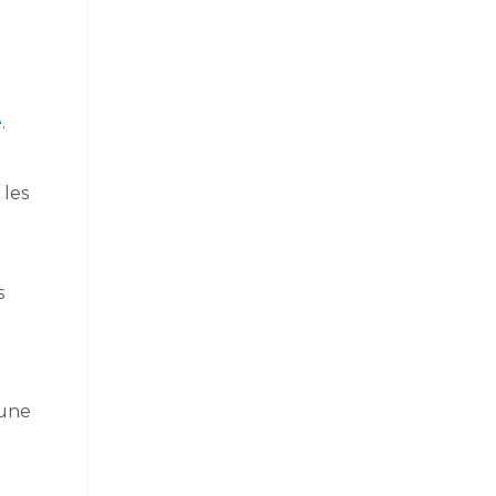
e
.
 les
s
 une