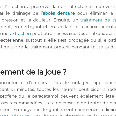
er l’infection, à préserver la dent affectée et à prévenir
r le drainage de l’
abcès dentaire
pour éliminer le
pression et la douleur. Ensuite, un
traitement de c
dent, en nettoyant et en scellant les canaux radiculai
, une
extraction
peut être nécessaire. Des antibiotiques 
actérienne, surtout si elle s’est propagée ou si le pat
iel de suivre le traitement prescrit pendant toute sa d
ement de la joue ?
nconfort et d’embarras. Pour le soulager, l’applicatio
dant 15 minutes, toutes les heures, peut aider à réd
ibuprofène ou le paracétamol peuvent également être 
doses recommandées. Il est déconseillé de tenter de pe
infection. En moyenne, le gonflement commence à dimi