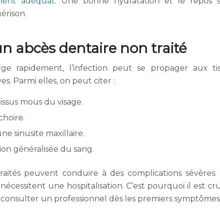
ement adéquat
. Une bonne hydratation et le repos 
érison.
n abcès dentaire non traité
ge rapidement, l’infection peut se propager aux ti
s. Parmi elles, on peut citer :
 tissus mous du visage.
choire.
ne sinusite maxillaire.
tion généralisée du sang.
aités peuvent conduire à des complications sévères.
écessitent une hospitalisation. C’est pourquoi il est cru
 consulter un professionnel dès les premiers symptômes