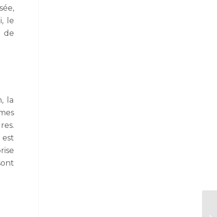
sée,
, le
e de
, la
ômes
res.
 est
rise
sont