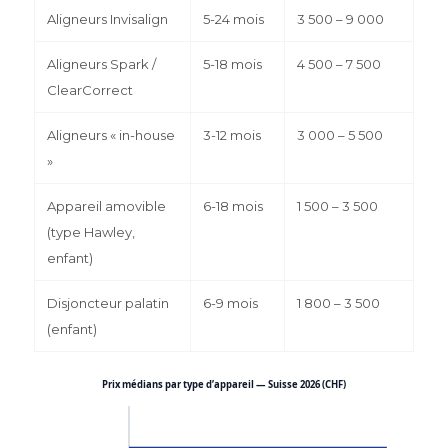
Aligneurs Invisalign
5-24 mois
3 500 – 9 000
Aligneurs Spark /
5-18 mois
4 500 – 7 500
ClearCorrect
Aligneurs « in-house
3-12 mois
3 000 – 5 500
»
Appareil amovible
6-18 mois
1 500 – 3 500
(type Hawley,
enfant)
Disjoncteur palatin
6-9 mois
1 800 – 3 500
(enfant)
Prix médians par type d’appareil — Suisse 2026 (CHF)