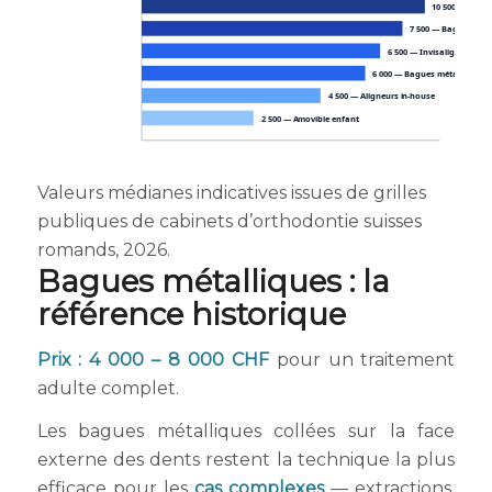
10 500 — Bague
7 500 — Bagues cér
6 500 — Invisalign moyen
6 000 — Bagues métalliques
4 500 — Aligneurs in-house
2 500 — Amovible enfant
Valeurs médianes indicatives issues de grilles
publiques de cabinets d’orthodontie suisses
romands, 2026.
Bagues métalliques : la
référence historique
Prix : 4 000 – 8 000 CHF
pour un traitement
adulte complet.
Les bagues métalliques collées sur la face
externe des dents restent la technique la plus
efficace pour les
cas complexes
— extractions,